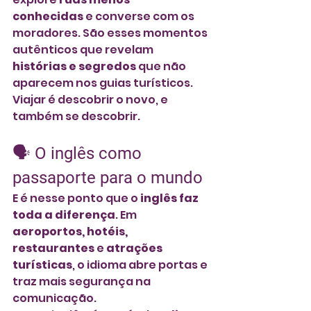
conhecidas
 e converse com os 
moradores. São esses momentos 
autênticos que revelam 
histórias e segredos
 que não 
aparecem nos guias turísticos.
Viajar é descobrir o novo, e 
também se descobrir.
🗣️
 O inglês como 
passaporte para o mundo
E é nesse ponto que o 
inglês faz 
toda a diferença
. Em 
aeroportos, hotéis, 
restaurantes
 e 
atrações 
turísticas
, o idioma abre portas e 
traz mais segurança na 
comunicação.